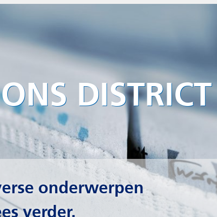
Seminar
Vocation Service
DISTRICT
Amsterdamspeld Jelle
Houtsma
rwerpen