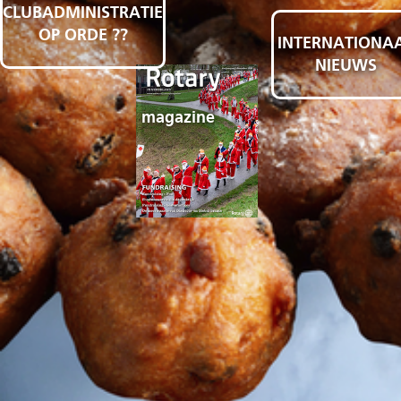
CLUBADMINISTRATIE
OP ORDE ??
INTERNATIONA
NIEUWS
magazine