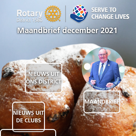
Maandbrief december 2021
NIEUWS UIT
ONS DISTRICT
MAANDBRIEF
NIEUWS UIT
DE CLUBS