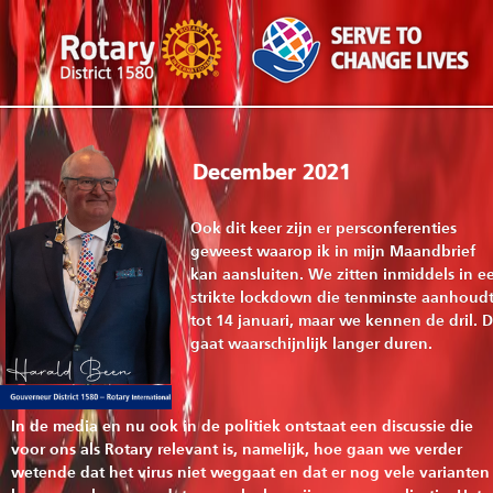
December 2021
Ook dit keer zijn er persconferenties
geweest waarop ik in mijn Maandbrief
kan aansluiten. We zitten inmiddels in e
strikte lockdown die tenminste aanhoud
tot 14 januari, maar we kennen de dril. D
gaat waarschijnlijk langer duren.
In de media en nu ook in de politiek ontstaat een discussie die
voor ons als Rotary relevant is, namelijk, hoe gaan we verder
wetende dat het virus niet weggaat en dat er nog vele varianten