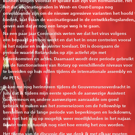
kunnen volgen voordat er sprake kan zijn van normalisatie. Het
feit dat vaccinatiegraden in West- en Oost-Europa nog
onvoldoende zijn om de nieuwe agressieve varianten het hoofd 
bieden, laat staan de vaccinatiegraad in de ontwikkelingslanden,
geven aan dat er nog een lange weg is te gaan.
Na een paar jaar Coronacrisis weten we dat het virus volgens
een bepaald patroon werkt en dat het in onze contreien vooral
in het najaar en in de winter toeslaat. Dit is doorgaans de
periode waarin Rotaryclubs op zijn actiefst zijn met
bijeenkomsten en acties. Daarnaast wordt deze periode gebruikt
om de functionarissen van Rotary op verschillende niveaus voor
te bereiden op hun rollen tijdens de internationale assembly en
de PETS.
Ik kan me nog herinneren tijdens de Gouverneursoverdracht in
juni dat ik tijdens mijn eerste speech de aanwezige Assistent
Gouverneurs en andere aanwezigen aanraadde om goed
gebruik te maken van het zomerseizoen om de Fellowship te
herstellen na de lange periode van beperkingen en lockdowns,
ook met het oog op mogelijk weer moeilijkheden in het najaar.
Ik wist toen natuurlijk nog niet hoe ernstig het zou worden.
Het thema van de discussie die we denk ik met elkaar moeten