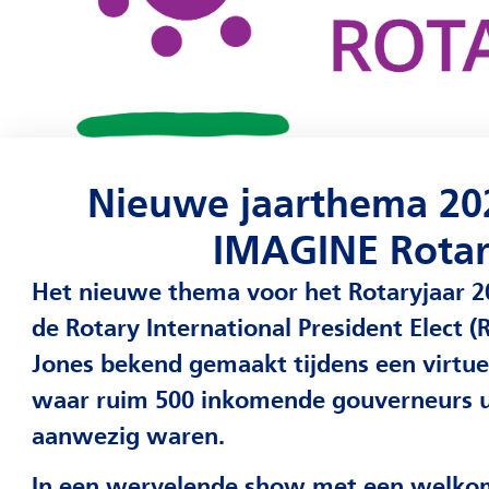
Nieuwe jaarthema 2022-2023
IMAGINE Rotary
Het nieuwe thema voor het Rotaryjaar 2022-2023 is door
de Rotary International President Elect (RIPE), Jennifer
Jones bekend gemaakt tijdens een virtuele bijeenkomst
waar ruim 500 inkomende gouverneurs uit de hele wereld
aanwezig waren.
In een wervelende show met een welkom door Jennifer
gaf zij aan hoe jammer het is dat we elkaar als inkomend
gouverneurs en inkomende president niet live kunnen zie
en spreken om ons voor te bereiden op het komende
Rotaryjaar en hield ze daarna een bijzonder inspirerende
toespraak als inleiding op het nieuwe jaarthema. Waarbij
zij zich heeft laten inspireren door de song "Imagine" van
John Lennon.