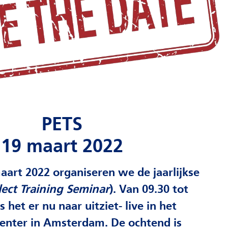
jkse
ot
00 uur
n
oor de
r
tary’
,