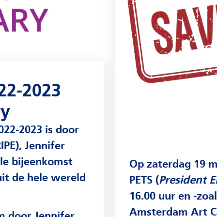
PETS
19 maart 2022
Op zaterdag 19 maart 2022 organiseren we de jaarli
PETS (
President Elect Training Seminar
). Van 09.30 t
16.00 uur en -zoals het er nu naar uitziet- live in het
Amsterdam Art Center in Amsterdam. De ochtend is
exclusief voor de inkomend voorzitters en vanaf 13.
e
is iedereen welkom voor verschillende workshops e
n
sluiten we af met de Assembly van ons district.
De ochtend van de PETS is de (verplichte) training v
inkomend clubvoorzitters van ons district ter
voorbereiding op hun voorzittersjaar 2022-2023. Daa
informeren en inspireren we als district de ruim 79
inkomend voorzitters om er een mooi en bijzonder
Rotaryjaar van te maken.
Centraal staat het nieuwe Rotary thema ‘
Imagine Ro