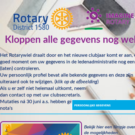
Kloppen alle gegevens nog we
Het Rotarywiel draait door en het nieuwe clubjaar komt er aan,
goed moment om uw gegevens in de ledenadministratie nog een
(laten) controleren.
Uw persoonlijk profiel bevat alle bekende gegevens en deze zijn
uiteraard ook te wijzigen. (
klik op de afbeelding
)
Als u er zelf niet helemaal uitkomt, neem
dan contact op met uw clubsecretaris.
Mutaties ná 30 juni a.s. hebben géén invloed op de halfjaarlijkse
nota's
Bekijk hier een filmpje ove
de mogelijkheden.